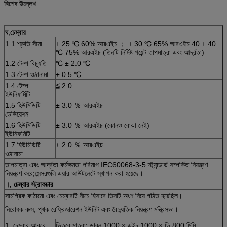
বিশেষ উল্লেখ
ঘ
,
চেম্বার
1.1 শ্রুতি সীমা
+ 25 ℃ 60% আরএইচ ； + 30 ℃ 65% আরএইচ 40 + 40
℃ 75% আরএইচ (তিনটি নির্দিষ্ট পয়েন্ট তাপমাত্রা এবং আর্দ্রতা)
1.2 টেম্প বিচ্যুতি
℃ ± 2.0 ℃
1.3 টেম্প ওঠানামা
± 0.5 ℃
1.4 টেম্প
≦ 2.0
ইউনিফর্মিটি
1.5 হিউমিডিটি
± 3.0 ％ আরএইচ
ডেভিয়েশন
1.6 হিউমিডিটি
± 3.0 ％ আরএইচ (কোনও বোঝা নেই)
ইউনিফর্মিটি
1.7 হিউমিডিটি
± 2.0 ％ আরএইচ
ওঠানামা
তাপমাত্রা এবং আর্দ্রতা কর্মক্ষমতা পরিমাপ IEC60068-3-5 স্ট্যান্ডার্ড সম্পর্কিত নিয়ন্ত্রণ
নিয়ন্ত্রণ করে;সেন্সরগুলি এয়ার আউটলেটে স্থাপন করা হয়েছে।
।, চেম্বার স্ট্রাকচার
সামগ্রিক কাঠামো এবং চেম্বারটি নীচে হিসাবে তিনটি অংশ নিয়ে গঠিত হয়েছিল।
নিরোধক বাক্স, পৃথক রেফ্রিজারেশন ইউনিট এবং বৈদ্যুতিক নিয়ন্ত্রণ মন্ত্রিসভা।
1. চেম্বার আকার
ভিতরে মাত্রা: ডাব্লু 1000 × এইচ 1000 × ডি 800 মিমি