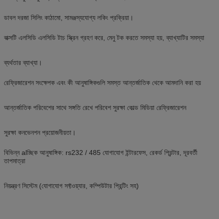
ডাবল দরজা সিলিং কাঠামো, সামঞ্জস্যযোগ্য লকিং প্রক্রিয়া।
বাক্সটি এলসিডি এলসিডি টাচ স্ক্রিন গ্রহণ করে, মেনু টক করতে সমস্যা হয়, ব্যাখ্যাটির সমস্যা
ব্যর্থতার ব্যাখ্যা।
রেফ্রিজারেশন সংক্ষেপক এবং কী আনুষাঙ্গিকগুলি সমস্ত আন্তর্জাতিক থেকে আমদানি করা হয়
আন্তর্জাতিক পরিবেশের সাথে সঙ্গতি রেখে পরিবেশ সুরক্ষা কোল্ড মিডিয়া রেফ্রিজারেশন
সুরক্ষা কনভেনশন প্রয়োজনীয়তা।
বিভিন্ন alচ্ছিক আনুষাঙ্গিক: rs232 / 485 যোগাযোগ ইন্টারফেস, রেকর্ড প্রিন্টার, দূরবর্তী
তাপমাত্রা
নিয়ন্ত্রণ সিস্টেম (যোগাযোগ সফ্টওয়্যার, কম্পিউটার প্রিন্টিং সহ)