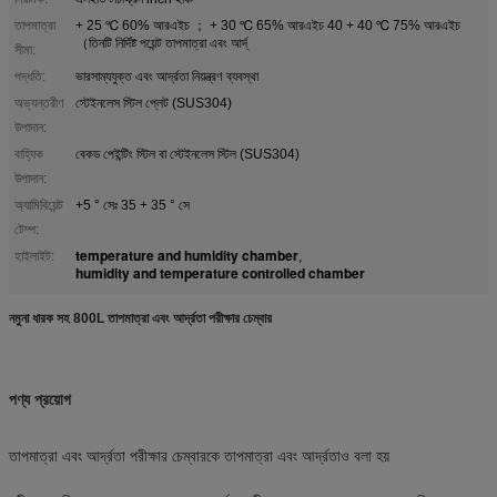
তাপমাত্রা
+ 25 ℃ 60% আরএইচ ； + 30 ℃ 65% আরএইচ 40 + 40 ℃ 75% আরএইচ
（তিনটি নির্দিষ্ট পয়েন্ট তাপমাত্রা এবং আর্দ্
সীমা:
পদ্ধতি:
ভারসাম্যযুক্ত এবং আর্দ্রতা নিয়ন্ত্রণ ব্যবস্থা
অভ্যন্তরীণ
স্টেইনলেস স্টিল প্লেট (SUS304)
উপাদান:
বাহ্যিক
বেকড পেইন্টিং স্টিল বা স্টেইনলেস স্টিল (SUS304)
উপাদান:
অ্যামিবিয়েন্ট
+5 ° সেঃ 35 + 35 ° সে
টেম্প:
temperature and humidity chamber
হাইলাইট:
,
humidity and temperature controlled chamber
নমুনা ধারক সহ 800L তাপমাত্রা এবং আর্দ্রতা পরীক্ষার চেম্বার
পণ্য প্রয়োগ
তাপমাত্রা এবং আর্দ্রতা পরীক্ষার চেম্বারকে তাপমাত্রা এবং আর্দ্রতাও বলা হয়