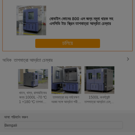
মোবাইল ফোনের 800 এল জন্য নমুনা ধারক সহ
এলসিডি টাচ স্ক্রিন তাপমাত্রা আর্দ্রতা চেম্বার
চালিয়ে
তাপমাত্রা আর্দ্রতা চেম্বার
অধিক
ধাতব, খাদ্য, রাসায়নিকের
1000L পরিবেশগত
উচ্চ নির্ভরযোগ্যতা
অটোমোবাই
জন্য 1000L -70 ℃
তাপমাত্রা বড় পর্যবেক্ষণ
1500L কনস্ট্যান্ট
ইলেকট্রিক্স
1 +180 ℃ তাপমাত্রা
দরজা সঙ্গে আর্দ্রতা পরীক্ষা
তাপমাত্রা আর্দ্রতা চেম্বার
প্রোগ্রামেবল 
আর্দ্রতা চেম্বার
চেম্বার
সহজ অপারেশন
আর্দ্রতা টেস্
ভাষা পরিবর্তন করুন
Bengali