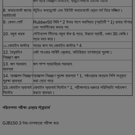
জল স্তর নিয়ন্ত্রণ ডিভাইস, অ্যান্টি-শুকনো ইউনিট হিটার
8. কনডেনসেট জলের
স্টুডিও কনডেন্সেট এবং ইউনিট কনডেনসেট ড্রেন গর্ত দিয়ে সজ্জিত।
আউটলেট
9. কেবল পোর্ট
Rubber50 মিমি * 2 উভয় পাশে অবস্থিত (প্রতিটি * 1) রাবার স্টপার
এবং প্লাস্টিকের কভার সহ
10. নমুনা ধারক
স্টেইনলেস স্টিলের নমুনা র্যাক 6 স্তর, উচ্চতা স্থায়ী, ওজন 30 কেজি /
স্তর বহন করে।
১১.মোবাইল কাস্টার
পায়ের কাপ সহ মোবাইল কাস্টার * 4
12. বৈদ্যুতিন
মোট পাওয়ার সার্কিট ব্রেকার, অতিরিক্ত তাপমাত্রা সুরক্ষা।
নিয়ন্ত্রণ বাক্স
13. জল সরবরাহ
জল পাম্প স্বয়ংক্রিয় সরবরাহ
ব্যবস্থা
14. অ্যাক্সেস নিয়ন্ত্রণ
অ্যাক্সেস নিয়ন্ত্রণ সুরক্ষা ব্যবস্থা * 1, সফ্টওয়্যার মাধ্যমে পিসি সংযুক্ত
সুরক্ষা ব্যবস্থা
করা যেতে পারে
15.মোবাইল অ্যালার্ম
মোবাইল অ্যালার্ম সিস্টেম * 1, পরীক্ষাগারে গুরুতর পরিস্থিতি পর্যবেক্ষণ
সিস্টেম
করতে ব্যবহৃত।
পরিবেশগত পরীক্ষা চেম্বার স্ট্যান্ডার্ড
GJB150.3 উচ্চ-তাপমাত্রা পরীক্ষা করে