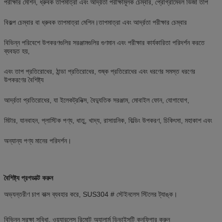
পরীক্ষার মেশিন, ধ্রুবক তাপমাত্রা এবং আর্দ্রতা পরীক্ষামূলক চেম্বার, প্রোগ্রামেবল ভিজা তাপ
বিকল্প চেম্বার বা ধ্রুবক তাপমাত্রা মেশিন।তাপমাত্রা এবং আর্দ্রতা পরীক্ষার চেম্বার
বিভিন্ন পরিবেশে উপকরণগুলির সরঞ্জামগুলির গুণমান এবং পরীক্ষার কার্যকারিতা পরিদর্শন করতে
ব্যবহৃত হয়,
এবং তাপ প্রতিরোধের, ঠান্ডা প্রতিরোধের, শুষ্ক প্রতিরোধের এবং ধরণের সমস্ত ধরণের
উপকরণের বৈশিষ্ট্য
আর্দ্রতা প্রতিরোধের, যা ইলেকট্রনিক্স, বৈদ্যুতিক সরঞ্জাম, মোবাইল ফোন, যোগাযোগ,
মিটার, যানবাহন, প্লাস্টিক পণ্য, ধাতু, খাদ্য, রাসায়নিক, বিল্ডিং উপকরণ, চিকিৎসা, মহাকাশ এবং
অন্যান্য পণ্য মানের পরিদর্শন।
বৈশিষ্ট্য প্রগডাক্ট করুন
অভ্যন্তরীণ চাপ বাক্স ব্যবহার করে, SUS304 # স্টেইনলেস স্টিলের ট্যাঙ্ক।
বিভিন্ন সুরক্ষা সুবিধা, ওয়্যারলেস রিমোট অ্যালার্ম ডিভাইসটি কনফিগার করুন