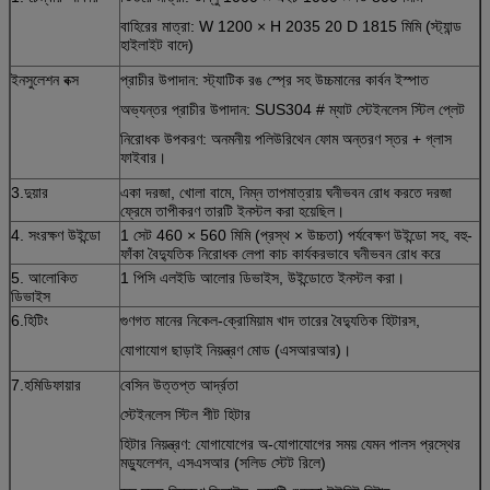
বাহিরের মাত্রা: W 1200 × H 2035 20 D 1815 মিমি (স্ট্যান্ড
হাইলাইট বাদে)
ইনসুলেশন বক্স
প্রাচীর উপাদান: স্ট্যাটিক রঙ স্প্রে সহ উচ্চমানের কার্বন ইস্পাত
অভ্যন্তর প্রাচীর উপাদান: SUS304 # ম্যাট স্টেইনলেস স্টিল প্লেট
নিরোধক উপকরণ: অনমনীয় পলিউরিথেন ফোম অন্তরণ স্তর + গ্লাস
ফাইবার।
3.দুয়ার
একা দরজা, খোলা বামে, নিম্ন তাপমাত্রায় ঘনীভবন রোধ করতে দরজা
ফ্রেমে তাপীকরণ তারটি ইনস্টল করা হয়েছিল।
4. সংরক্ষণ উইন্ডো
1 সেট 460 × 560 মিমি (প্রস্থ × উচ্চতা) পর্যবেক্ষণ উইন্ডো সহ, বহু-
ফাঁকা বৈদ্যুতিক নিরোধক লেপা কাচ কার্যকরভাবে ঘনীভবন রোধ করে
5. আলোকিত
1 পিসি এলইডি আলোর ডিভাইস, উইন্ডোতে ইনস্টল করা।
ডিভাইস
6.হিটিং
গুণগত মানের নিকেল-ক্রোমিয়াম খাদ তারের বৈদ্যুতিক হিটারস,
যোগাযোগ ছাড়াই নিয়ন্ত্রণ মোড (এসআরআর)।
7.হমিডিফায়ার
বেসিন উত্তপ্ত আর্দ্রতা
স্টেইনলেস স্টিল শীট হিটার
হিটার নিয়ন্ত্রণ: যোগাযোগের অ-যোগাযোগের সময় যেমন পালস প্রস্থের
মড্যুলেশন, এসএসআর (সলিড স্টেট রিলে)