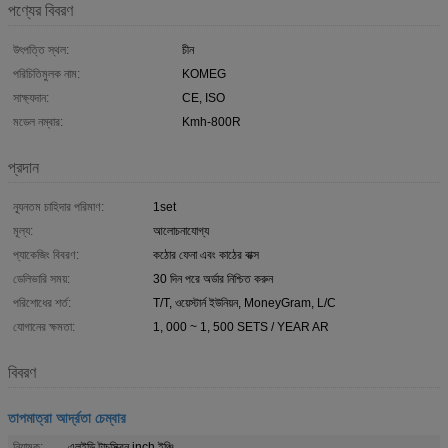
পণ্যের বিবরণ
উৎপত্তি স্থল:
চীন
পরিচিতিমুলক নাম:
KOMEG
সাক্ষ্যদান:
CE, ISO
মডেল নম্বার:
Kmh-800R
প্রদান
ন্যূনতম চাহিদার পরিমাণ:
1set
মূল্য:
আলোচনাযোগ্য
প্যাকেজিং বিবরণ:
কঠোর ফেনা এবং কাঠের বাক্স
ডেলিভারি সময়:
30 দিন পরে অর্ডার নিশ্চিত করুন
পরিশোধের শর্ত:
T/T, ওয়েস্টার্ন ইউনিয়ন, MoneyGram, L/C
যোগানের ক্ষমতা:
1, 000 ~ 1, 500 SETS / YEAR AR
বিবরণ
তাপমাত্রা আর্দ্রতা চেম্বার
নিয়ামক:
এলইডি টাচস্ক্রিন inch ইঞ্চি