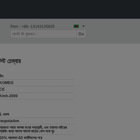
বিক্রয়：
+86--13143135835
Go
্ট চেম্বার
চীন
KOMEG
CE
Kmh-2000
1 একক
negotiation
প্রথমত শক্ত কাগজ মধ্যে বস্তাবন্দী, এবং তারপর বাইরের
প্যাকিং জন্য পাতলা পাতলা কাঠের কেস সঙ্গে দৃঢ়
60% আমানত 60 কার্যদিবসের পরে