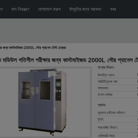
মণ
মান নিয়ন্ত্রণ
যোগাযোগ করুন
উদ্ধৃতির জন্য আবেদন
খবর
ার জন্য কাস্টমাইজড 2000L সৌর প্যানেল টেস্ট চেম্বার
ি মডিউল গতিশীল পরীক্ষার জন্য কাস্টমাইজড 2000L সৌর প্যানেল টেস
পণ্যের বিবরণ:
উৎপত্তি স্থল:
পরিচিতিমুলক নাম:
সাক্ষ্যদান:
মডেল নম্বার:
প্রদান:
ন্যূনতম চাহিদার পরিমাণ:
মূল্য:
প্যাকেজিং বিবরণ:
ডেলিভারি সময়: