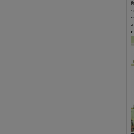
ন
আ
গ
এ
8.