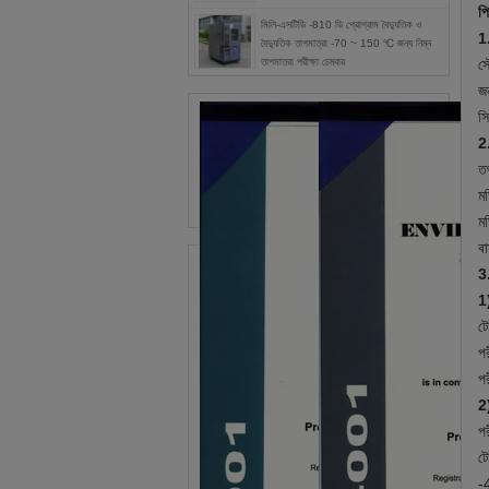
প
মিলি-এসটিডি -810 ডি প্রোগ্রাম বৈদ্যুতিক ও
1
বৈদ্যুতিক তাপমাত্রা -70 ~ 150 ℃ জন্য নিম্ন
তাপমাত্রা পরীক্ষা চেম্বার
সৌ
জন
সি
2.
তথ
মড
মড
বা
3.
1
ট
প
পর
2
পর
টে
-4