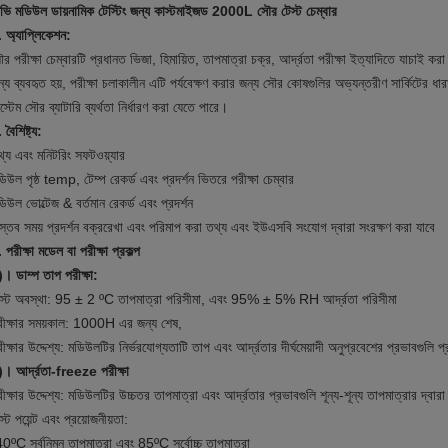
িভি মডিউল ডায়নামিক টেস্টিং জন্য কাস্টমাইজড 2000L সৌর টেস্ট চেম্বার
. অ্যাপ্লিকেশন:
র পরীক্ষা চেম্বারটি প্রধানত ভিজা, হিমায়িত, তাপমাত্রা চক্র, আর্দ্রতা পরীক্ষা ইত্যাদিতে যাচাই ক
্য ব্যবহৃত হয়, পরীক্ষা চলাকালীন এটি পর্যবেক্ষণ করার জন্য সৌর কোষগুলির অভ্যন্তরীণ সার্কিটের ধারাব
স্টেম সৌর ব্যাটারি ব্যর্থতা নির্ধারণ করা যেতে পারে।
 বৈশিষ্ট্য:
্য এবং মনিটরিং সফটওয়্যার
িউল পৃষ্ঠ temp, টেম্প রেকর্ড এবং প্রদর্শন ভিতরে পরীক্ষা চেম্বার
িউল ভোল্টেজ & বর্তমান রেকর্ড এবং প্রদর্শন
স্তব সময় প্রদর্শন বক্ররেখা এবং পরিমাপ করা তথ্য এবং ইউএসবি সংযোগ দ্বারা সংরক্ষণ করা যাবে
 পরীক্ষা মডেল বা পরীক্ষা প্রকল্প
)।
ডাম্প তাপ পরীক্ষা:
েস্ট অবস্থা: 95 ± 2 ºC তাপমাত্রা পরিসীমা, এবং 95% ± 5% RH আর্দ্রতা পরিসীমা
রীক্ষার সময়কাল: 1000H এর জন্য শেষ,
ীক্ষার উদ্দেশ্য: মডিউলটির নির্ভরযোগ্যতাটি তাপ এবং আর্দ্রতার দীর্ঘমেয়াদী অনুপ্রবেশের প্রভাবগুলি
)।
আর্দ্রতা-freeze পরীক্ষা
ীক্ষার উদ্দেশ্য: মডিউলটির উচ্চতর তাপমাত্রা এবং আর্দ্রতার প্রভাবগুলি শূন্য-শূন্য তাপমাত্রার দ্বা
স্ট পয়েন্ট এবং প্রয়োজনীয়তা:
0ºC সর্বনিম্ন তাপমাত্রা এবং 85ºC সর্বোচ্চ তাপমাত্রা