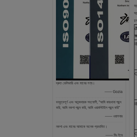
সর
সর
চক
ট
ক
I
দ্রুত ডেলিভারি এবং মানের পণ্য।
—— Gozia
বন্ধুত্বপূর্ণ এবং আনন্দদায়ক সহযোগী, "আমি কারখানা পছন্দ
I
করি, আমি নকশা পছন্দ করি, আমি ওয়ার্কস্টাইল পছন্দ করি"
—— ওয়াগনার
নকশা এবং মানের আমাকে অনেক প্রভাবিত।
—— মিঃ ইয়ে