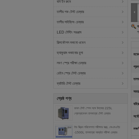
বার্ন ইন রুমে
তাপীয় শক টেস্ট চেম্বার
তাপীয় সাইক্লিং চেম্বার
ব
প
LED টেস্টিং সরঞ্জাম
শিল্পকৌশল শুকনো ওভেন
ভ্যাকুয়াম শুকানোর চুলা
মডে
লবণ স্প্রে পরীক্ষা চেম্বার
প্রদ
রেইন স্প্রে টেস্ট চেম্বার
তাপম
ব্যাটারি টেস্ট চেম্বার
সময়
শ্রেষ্ঠ পণ্য
বহির
ডাবল টেস্ট স্পেস সঙ্গে উল্লম্ব 225L
প্রোগ্রামেবল তাপমাত্রা টেস্ট চেম্বার
সর্বো
টাচ স্ক্রিন পরিবেশগত পরীক্ষার যন্ত্র, কেএমএইচ
লক্ষ
-1500L তাপমাত্রা আর্দ্রতা পরীক্ষা চেম্বার