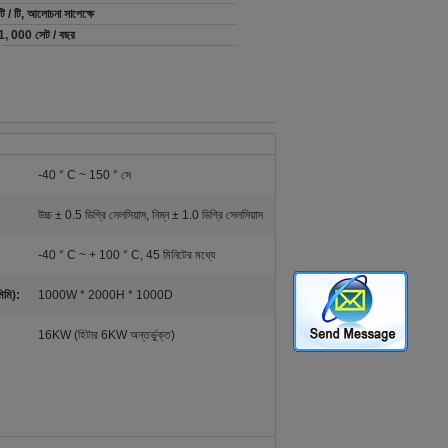
টি / টি, আলোচনা সাপেক্ষে
1, 000 সেট / বছর
-40 ° C ~ 150 ° সে
উচ্চ ± 0.5 ডিগ্রি সেলসিয়াস, নিম্ন ± 1.0 ডিগ্রি সেলসিয়াস
-40 ° C ~ + 100 ° C, 45 মিনিটের মধ্যে
িমি):
1000W * 2000H * 1000D
16KW (হিটার 6KW অন্তর্ভুক্ত)