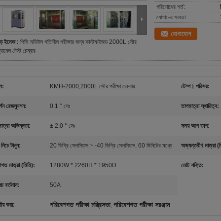
পরিশোধের শর্ত:
যোগানের ক্ষমতা:
যোগাযোগ
ড় ইমেজ :
পিভি মডিউল গতিশীল পরীক্ষার জন্য কাস্টমাইজড 2000L সৌর
্যানেল টেস্ট চেম্বার
ল:
KMH-2000,2000L সৌর পরীক্ষা চেম্বার
টেম্প। পরিসর:
র্শন রেজল্যুশন:
0.1 ° সেঃ
তাপমাত্রা স্থায়িত্ব:
াত্রা অভিন্নতা:
± 2.0 ° সেঃ
সময় আপ তাপ:
 নিচে টানুন:
20 ডিগ্রি সেলসিয়াস ~ -40 ডিগ্রি সেলসিয়াস, 60 মিনিটের মধ্যে
অভ্যন্তরীণ মাত্রা (ম
াগত মাত্রা (মিমি):
1280W * 2260H * 1950D
মোট শক্তি:
চ্চ বর্তমান:
50A
পরিবেশগত পরীক্ষা মন্ত্রিসভা
পরিবেশগত পরীক্ষা সরঞ্জাম
ণীয় করা:
,