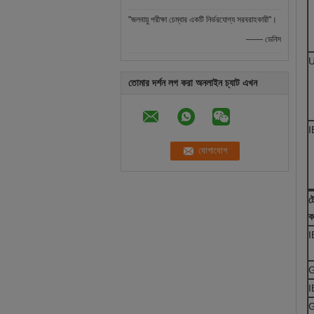
"জলবায়ু পরীক্ষা চেম্বার একটি নির্ভরযোগ্য সরবরাহকারী"।
—— ডেনিস
তোমার দর্শন লগ করা অনলাইন চ্যাট এখন
I
ট
ক
I
I