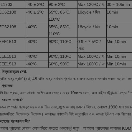
UL1703
-40 ± 2ºC
90 ± 2ºC
Max.120ºC / ঘঃ
30 ~ 105min
EC62108
-40 ± 2ºC
65ºC, 85ºC,
10cycle / দিন
10min
110ºC
EC62108
-40ºC
65ºC, 85ºC,
18cycle / দিন
10min
110ºC
EEE1513
-40ºC
90ºC, 110ºC
0.9 ~ 7.5ºC /
Min.10min
মিনিট
EEE1513
-40ºC
90ºC, 110ºC
Max.100ºC / ঘঃ
Min.10min
EEE1513
-40ºC
60ºC, 90ºC
Max.100ºC / ঘঃ
Min.10min
 বিক্রয়োত্তর সেবা:
ঘন্টার মধ্যে প্রতিক্রিয়া, 48 ঘন্টার মধ্যে সমাধান প্রদান করে এবং সমস্যার সমাধান করতে সহায়তা ক
. প্যাকেজ:
পি ফিল্ম প্রথম, এবং তারপর মেশিন এবং ক্ষেত্রে মধ্যে 10mm ফেনা, এবং বাইরে স্ট্যান্ডার্ড রপ্তা
 কোমেগ সম্পর্কে:
জন পেশাদার প্রস্তুতকারক এবং চীনে সেরা ব্র্যান্ড জলবায়ু চেম্বার হিসেবে, কোমেশ 1990 সাল থেক
রঞ্জামগুলিতে বিশেষভাবে বিশেষজ্ঞ। আমাদের পণ্যগুলি সিই অনুমোদিত এবং আমরা ইউএল এবং বিশ্বের 
োমেগের গ্রাহকগণ কী?
মাদের গ্রাহকরা কোমেগ কোম্পানিতে সবচেয়ে গুরুত্বপূর্ণ মানুষ। আমাদের গ্রাহকদের আমাদের K