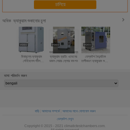
চালিয়ে
ভ্যাকুয়াম শুকানোর চুলা
অধিক
পেশাগত অক্সিডেশন
শুকানোর / গরম করার জন্য
স্পষ্টতা ফ্লো মিটার সঙ্গে
হট এয়ার সার্ক
বিনামূল্যে ভ্যাকুয়াম
ভ্যাকুয়াম ড্রাইং ওভেনের
ডেস্কটপ বৈদ্যুতিক
ওভেন / ভ্যাকু
স্টেইনলেস স্টীল
ডাবল লেয়ার ফ্লোর ফাংশন
তাপীকরণ ভ্যাকুয়াম শুকনো
ওভেন ব্যাটারি
শিল্পকৌশল শুকনো ওভেন
ওভেন
জন্য
ভাষা পরিবর্তন করুন
বাড়ি
|
আমাদের সম্পর্কে
|
আমাদের সাথে যোগাযোগ করুন
ডেস্কটপ দেখুন
Copyright © 2015 - 2021 climatictestchambers.com.
All rights reserved.