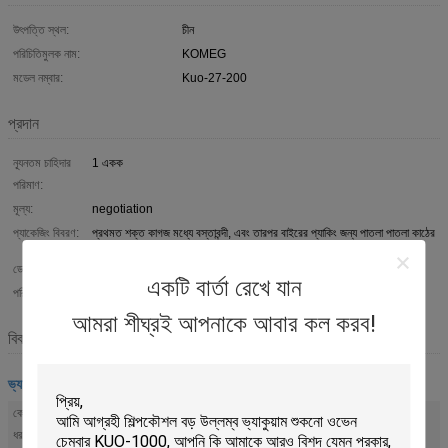
উৎপত্তি স্থল:
চীন
পরিচিতিমুলক নাম:
KOMEG
মডেল নম্বার:
Kuo-27-200
প্রদান
ন্যূনতম চাহিদার
1 একক
পরিমাণ:
মূল্য:
negotiation
প্যাকেজিং বিবরণ:
প্রথমত শক্ত কাগজ মধ্যে বস্তাবন্দী, এবং তারপর বাইরের প্যাকিং জন্য পাতলা পাতলা কাঠের
কেস সঙ্গে দৃঢ়
ডেলিভারি সময়:
60% আমানত 60 কার্যদিবসের পরে
একটি বার্তা রেখে যান
পরিশোধের শর্ত:
টি / টি / সি, ডি / এ, ডি / পি, টি / টি, ওয়েস্টার্ন ইউনিয়ন, মানিগ্রাম, নগদ, এসক্রো
আমরা শীঘ্রই আপনাকে আবার কল করব!
বিবরণ
ভ্যাকুয়াম শুকানোর চুলা
কোমেগ ব্র্যান্ড ভ্যাকুয়াম চেম্বারের
টেস্ট শর্ত সন্তোষজনক
ধরন: