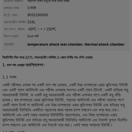
বহিরাগত ডিজাইন:
পরিদর্শন গ্লাস উইন্ডো সঙ্গে ডাবল দরজা
রূপান্তর সময়:
3 মিনিট
H.S. কোড:
9032100000
অভ্যন্তরীণ ভলিউম:
316L
শক টেম্প। পরিসর:
-40ºC ~ + + 150ºC
শীতল পদ্ধতি:
ঠাণ্ডা পানি
temperature shock test chamber
thermal shock chamber
হাইলাইট:
,
স্থিতিশীল লিড সময় 227L অভ্যন্তরীণ ভলিউম 2-জোন তাপীয় শক টেস্ট চেম্বার
1.
অ্যাপ্লিকেশন
:
তাপ শক চেম্বার
1.1 সংজ্ঞা:
একটি পরীক্ষার এলাকা সহ একটি তাপ শক চেম্বার, একটি উচ্চ তাপমাত্রা এয়ার কন্ডিশনার ইউনিট
এবং একটি গ্যাস আউটলেট এবং পরীক্ষা এলাকায় সংলগ্ন একটি গ্যাস ইটলেট, একটি বাহ্যিক বায়ু
সরবরাহকারী ইউনিট, যা একটি বায়ু সরবরাহকারী এবং পরীক্ষা এলাকার পাশে একটি বায়ু খাঁড়ি
রয়েছে। কম তাপমাত্রা এয়ার কন্ডিশনার ইউনিট, গ্যাসের আউটলেট এবং পরীক্ষা গ্যাসের পাশে
একটি গ্যাস ইলেট যা আউটলেট এবং উচ্চ-তাপমাত্রা এয়ার কন্ডিশনার ইউনিট এবং বাইরের বায়ু
সরবরাহকারী ইউনিটের একটিতে প্রবেশের জন্য প্রথম ডাম্প সমাবেশ এবং বন্ধ করে দেয়।
আউটলেট এবং একই সময়ে অন্যান্য ইউনিটটির প্রবেশদ্বার, এবং নিম্ন তাপমাত্রা এয়ার
কন্ডিশনার ইউনিট এবং বাইরের বায়ু সরবরাহকারী ইউনিটের আউটলেট এবং ইনলেট খুলতে দ্বিতীয়
ডাম্প সমাবেশ এবং আউটলেট এবং ইনলেট বন্ধ করা। একই সময়ে অন্যান্য ইউনিট।