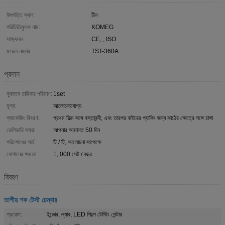
উৎপত্তি স্থল:
চীন
পরিচিতিমুলক নাম:
KOMEG
সাক্ষ্যদান:
CE, , ISO
মডেল নম্বার:
TST-360A
প্রদান
ন্যূনতম চাহিদার পরিমাণ:
1set
মূল্য:
আলোচনাযোগ্য
প্যাকেজিং বিবরণ:
প্রথম ফিল্ম সঙ্গে বস্তাবন্দী, এবং তারপর বাইরের প্যাকিং জন্য কাঠের ক্ষেত্রে সঙ্গে চাঙ্গা
ডেলিভারি সময়:
আপনার আমানত 50 দিন
পরিশোধের শর্ত:
টি / টি, আলোচনা সাপেক্ষে
যোগানের ক্ষমতা:
1, 000 সেট / বছর
বিবরণ
তাপীয় শক টেস্ট চেম্বার
প্রয়োগ:
ইন্ডোর, ল্যাব, LED শিল্পে টেস্টিং সেন্টার