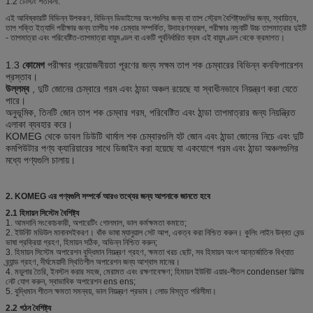
1.2 টেস্টিং শর্তাবলী:
এই আবিষ্কারটি বিভিন্ন উপকরণ, বিভিন্ন ডিভাইসের অংশগুলির জন্য বা তাপ স্ট্রেস বৈশিষ্ট্যগুলির জন্য, স্থায়িত্ব,
তাপ শক্তি ইত্যাদি পরীক্ষার জন্য তাপীয় শক চেম্বার সম্পর্কিত, উদাহরণস্বরূপ, পরীক্ষার নমুনাটি উচ্চ তাপমাত্রার দুইটি
- তাপমাত্রা এবং পরিবেষ্টিত-তাপমাত্রা বায়ুমণ্ডল বা একটি পূর্বনির্ধারিত ক্রম এই বায়ুমণ্ডল থেকে ক্রমাগত।
1.3
কোমেগ
পরীক্ষার প্রয়োজনীয়তা পূরণের জন্য সক্ষম তাপ শক চেম্বারের বিভিন্ন কনফিগারেশন
প্রস্তাব।
উল্লম্ব
, দুটি জোনের চেম্বারে গরম এবং ঠান্ডা অঞ্চল রয়েছে যা স্বাধীনভাবে নিয়ন্ত্রণ করা যেতে
পারে।
অনুভূমিক, তিনটি জোন তাপ শক চেম্বার গরম, পরিবেষ্টিত এবং ঠান্ডা তাপমাত্রার জন্য নিয়ন্ত্রিত
এলাকা ব্যবহার করে।
KOMEG থেকে ডাবল ডিউটি ​​থার্মাল শক চেম্বারগুলি হট জোন এবং ঠান্ডা জোনের নিচে এবং দুটি
কমপিউটার পণ্য ক্যারিয়ারের সাথে ডিজাইন করা হয়েছে যা একযোগে গরম এবং ঠান্ডা অঞ্চলগুলির
মধ্যে পণ্যগুলি চালায়।
2. KOMEG এর পণ্যগুলি সম্পর্কে আরও তথ্যের জন্য আপনাকে জানতে হবে
2.1 হিমায়ন সিস্টেম বৈশিষ্ট্য
1. আমদানি সংকোচকারী, অপারেটিং গোলমাল, ভাল কর্মক্ষমতা কমাতে;
2. ইউনিট মডিউল মানানসইকরণ।
বাঁক ভাষা ম্যানুয়াল সেট আপ, একত্ব করা নিশ্চিত করুন।
কুলিং লাইন উন্নত বেন্ড
ভাষা প্রক্রিয়া গ্রহণ, হিমায়ন সঠিক, অভিন্ন নিশ্চিত করুন;
3. হিমায়ন সিস্টেম অপারেশন বুদ্ধিমান নিয়ন্ত্রণ গ্রহণ, ক্ষমতা খরচ ছোট, সব হিমায়ন অংশ আন্তর্জাতিক বিখ্যাত
ব্র্যান্ড গ্রহণ, দীর্ঘমেয়াদী স্থিতিশীল অপারেশন জন্য আশ্বাস মানের।
4. মডুলার তৈরি, ইনস্টল করার সহজ, মেরামত এবং রক্ষণাবেক্ষণ;
হিমায়ন ইউনিট এয়ার-শীতল condenser ফিল্টার
নেট যোগ করুন, স্বাভাবিক অপারেশন ens ens;
5. বুদ্ধিমান শীতল ক্ষমতা সমন্বয়, ভাল নিয়ন্ত্রণ প্রভাব।
লোড বিস্তৃত পরিসীমা।
2.2 গঠন বৈশিষ্ট্য