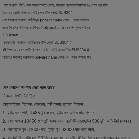
ওয়াল উপাদান: শীর্ষ গ্রেড কার্বন ইস্পাত প্লেট, সারফেস ইলেকট্রস্ট্যাটিক রঙ স্প্রে প্রসেসিং
ভিতরের প্রাচীর উপাদান: স্টেইনলেস স্টীল প্লেট SUS304
দেহ নিরোধক উপাদান: কঠিনীভূত polyurethane ফোম + গ্লাস ফাইবার
দরজা নিরোধক উপাদান: কঠিনীভূত Polyurethane ফেনা + গ্লাস ফাইবার
2.3 উপাদান:
অভ্যন্তরীণ উপাদান: স্টেইনলেস স্টীল প্লেট SUS304 #
বহি উপাদান: বেকড পেন্টিং ইস্পাত প্লেট বা স্টেইনলেস স্টীল SUS304 #
অন্তরণ উপাদান: কঠিনীভূত polyurethane ফেনা এবং গ্লাস ফাইবার উল
কেন কোমেগ আপনার সেরা পছন্দ হবে?
নিয়ামক সিস্টেম বৈশিষ্ট্য:
সেন্ট্রালাইজড নিয়ামক, রেকর্ডার, কম্পিউটার ট্রায়াল নিয়ামক;
1. ইউএসবি পোর্ট, R485 ইন্টারফেস, ইউএসবি ডাউনলোড প্রদান;
2. বৃহত ক্ষমতা 13450 সেগমেন্ট সঞ্চয় করে, প্রতিটি সেগমেন্টের 530 ঘন্টা অতি দীর্ঘ চলমান।
3. প্রোগ্রাম লুপ 32000 বার, ক্ষুদ্র লুপ 32000 বার হতে পারে;
4. বড় বিল্ট-ইন স্টোরেজ, 90 দিনের ক্যালেন্ডার ডেটা, ঐতিহাসিক বক্ররেখা সঞ্চয় করতে পারে