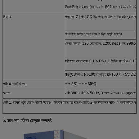
সিএফসি ফ্রি ফ্রিজে (এইচএফসি -507 এবং এইচএফসি -২3)
নিয়ামক
প্যানেল: 7 ইঞ্চি LCD টাচ প্যানেল, চীনা বা ইংরেজি প্রদর্শনযোগ্
অপারেশন মডেল: প্রোগ্রাম বা ফিক্স পয়েন্ট চলমান
মেমরি ক্ষমতা: 120 প্রোগ্রাম, 1200steps, সব 999cycles
সঠিকতা: তাপমাত্রা: 0.1% FS ± 1 ডিজিট আর্দ্রতা: 0.1%
ইনপুট: টেম্প।: Pt-100 আর্দ্রতা: pt-100 বা ~ 5V DCV
পরিবেষ্টনকারী টেম্প.
+ + 5ºC ~ + + 35ºC
ক্ষমতা
এসি 380 ± 10% 50Hz, 3 ফেজ 4 তারের + গ্রাউন্ড তার
নোট 1. আমরা পূর্বে নোটিশ ছাড়াই উল্লেখ পরিবর্তন করার অধিকার সংরক্ষিত 2. কাস্টমাইজড মাপ এবং কনফিগারেশন উ
5. তাপ শক পরীক্ষা চেম্বার সম্পর্কে: