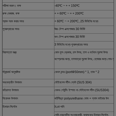
পরীক্ষা করুন। কক্ষ
-40ºC ~ + + 150ºC
রুক্ষ মেজাজ. কক্ষ
+ + 60ºC ~ + + 200ºC
প্রাক গরম করার সময়
+ 60ºC ~ + 200ºC, 25 মিনিটের মধ্যে
পুনরুদ্ধারের সময়
উচ্চ টেম্প এক্সপোজার 30 মিনিট
কম টেম্প এক্সপোজার 30 মিনিট
3 মিনিটের মধ্যে পুনরুদ্ধারের সময়
নিরাপত্তা যন্ত্র
কোন ফুস ব্রেকার, চাপ উপর, তাপ ও ​​বর্তমান সুরক্ষা উপর
কম্প্রেসার জন্য, তাপমাত্রা সুরক্ষা উপর, ব্লোয়ার জন্য লোড সুরক্
স্ট্যান্ডার্ড আনুষঙ্গিক
কেবল বন্দর (portΦ50mm) * 1, তাক * 2
অভ্যন্তরীণ উপাদান
স্টেইনলেস স্টীল প্লেট (SUS 304)
বহিরাগত উপাদান
বেকড পেইন্টিং ইস্পাত বা স্টেইনলেস স্টীল (SUS304)
নিরোধক উপাদান
কঠিনীভূত polyurethane ফোম + গ্লাস ফাইবার উল
হিমায়ন সিস্টেম
ঠাণ্ডা পানি
সেমি-হারমেটিক সংকোচকারী, ক্যাসকেড হিমায়ন সিস্টেম,