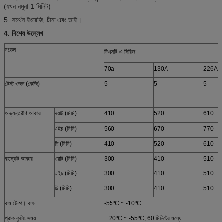
(যখন নমুনা 1 মিনিট)
5. সমর্থন ইংরেজি, চীনা এবং তাই।
4. বিশেষ উল্লেখ
মডেল
টিএসটি-এ সিরিজ
70a
130A
226A
টেস্ট ওজন (কেজি)
5
5
5
অভ্যন্তরীণ আকার
ওয়াট (মিমি)
410
520
610
এইচ (মিমি)
560
670
770
ডি (মিমি)
410
520
610
বাস্কেট আকার
ওয়াট (মিমি)
300
410
510
এইচ (মিমি)
300
410
510
ডি (মিমি)
300
410
510
কম টেম্প। কক্ষ
-55ºC ~ -10ºC
প্রাক কুলিং সময়
+ 20ºC ~ -55ºC, 60 মিনিটের মধ্যে