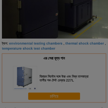
environmental testing chambers
thermal shock chamber
ট্যাগ:
,
,
temperature shock test chamber
এর সেরা মূল্য পান
হিমায়ন সিস্টেম সঙ্গে উচ্চ এবং নিম্ন তাপমাত্রা
তাপীয় শক টেস্ট চেম্বার 227L
চালিয়ে