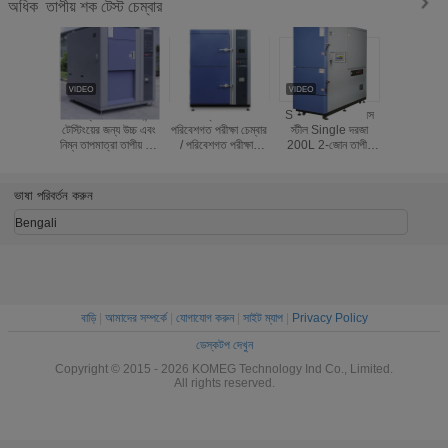
তাপীয় শক টেস্ট চেম্বার
অধিক
ইলেকট্রনিক্স পারফরমেন্স
তাপমাত্রা শক টেস্ট
SUS304 স্টেইনলেস
2250L তাপীয়
টেস্টিংয়ের জন্য উচ্চ এবং
পরিবেশগত পরীক্ষা চেম্বার
স্টীল Single দরজা
যন্ত্রপাতি প
নিম্ন তাপমাত্রা তাপীয় শক
/ পরিবেশগত পরীক্ষার
200L 2-জোন তাপীয়
বন্ধুত্বপূর্ণ 
চেম্বার
সরঞ্জাম
শক টেস্ট যন্ত্রপাতি
R404A
ভাষা পরিবর্তন করুন
Bengali
বাড়ি
|
আমাদের সম্পর্কে
|
যোগাযোগ করুন
|
সাইট ম্যাপ
|
Privacy Policy
ডেস্কটপ দেখুন
Copyright © 2015 - 2026 KOMEG Technology Ind Co., Limited.
All rights reserved.