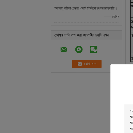
অ
"জলবায়ু পরীক্ষা চেম্বার একটি নির্ভরযোগ্য সরবরাহকারী"।
—— ডেনিস
র
নি
তোমার দর্শন লগ করা অনলাইন চ্যাট এখন
হ
সে
প
ন
ক
স
ক
ই
শ