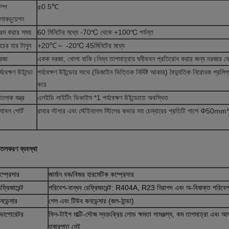
েম্প
±0.5℃
্লাকচুয়েশন
রম করার সময়
60 মিনিটের মধ্যে -70℃ থেকে +100℃ পর্যন্ত
িচের হার টানুন
+20
℃
～ -20℃ 45মিনিটের মধ্যে
রজা
একক দরজা, খোলা বাকি।নিম্ন তাপমাত্রায় ঘনীভবন প্রতিরোধ করার জন্য দরজার ফ্র
র্যবেক্ষণ উইন্ডো
পর্যবেক্ষণ উইন্ডোর সাথে (ডিজাইন ভিত্তিক নির্দিষ্ট আকার) বৈদ্যুতিক নিরোধক প্রলি
করে
লোক যন্ত্র
এলইডি লাইটিং ডিভাইস *1 পর্যবেক্ষণ উইন্ডোতে অবস্থিত
্যাবল পোর্ট
রাবার স্টপার এবং স্টেইনলেস স্টিলের কভার সহ চেম্বারের প্রতিটি পাশে Φ50mm
ীতলকরণ ব্যবস্থা
ম্প্রেসার
জার্মান বক/বিজর হারমেটিক কম্প্রেসার
েফ্রিজারেন্ট
পরিবেশ-বান্ধব রেফ্রিজারেন্ট: R404A, R23 নিরাপদ এবং অ-বিষাক্ত পরিবেশ
নডেন্সার
শেল এবং টিউব কনডেন্সার (জল-ঠান্ডা)
ভাপোরেটর
ফিন-টাইপ মাল্টি-স্টেজ স্বয়ংক্রিয় লোড ক্ষমতা সামঞ্জস্য, কম তাপমাত্রা এবং আর্
তুষারপাত নেই