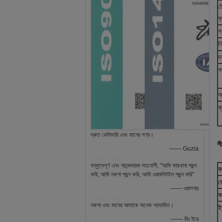
ট
ফ
গ
ন
দ
প
আ
ক
দ্রুত ডেলিভারি এবং মানের পণ্য।
শ
—— Gozia
বন্ধুত্বপূর্ণ এবং আনন্দদায়ক সহযোগী, "আমি কারখানা পছন্দ
ক
করি, আমি নকশা পছন্দ করি, আমি ওয়ার্কস্টাইল পছন্দ করি"
র
—— ওয়াগনার
ক
নকশা এবং মানের আমাকে অনেক প্রভাবিত।
ই
—— মিঃ ইয়ে