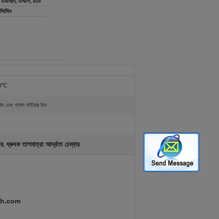
্ন ইউনিয়ন, এল/সি, টি/টি
সি/দিন
50℃
োম এবং গ্লাস ফাইবার উল
ার
ধ্রুবক তাপমাত্রা আর্দ্রতা চেম্বার
,
ech.com