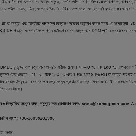
. উচ্চ কার্যকারিতা উপাদান সহ অনন্য আকৃতি, আপনি মহাকাশ পণ্য, ইলেকট্রনিক উপকরণ, উপকরণ, বৈ
াদান পরীক্ষা করছেন কিনা, আমাদের উচ্চ নিম্ন বিকল্প তাপমাত্রা।আর্দ্রতা পরীক্ষার চেম্বার আপনাকে
.এটি তাপমাত্রা এবং আর্দ্রতার পরিবেশের বিস্তৃত পরিসরের অনুকরণ করতে সক্ষম, যে তাপমাত্র
8% RH পর্যন্ত।আপনার নিজের প্রয়োজনীয়তার উপর ভিত্তি করে KOMEG আপনাকে সেরা সমাধ
MEG ব্র্যান্ডের তাপমাত্রা এবং আর্দ্রতা পরীক্ষা চেম্বার হল -40 ºC এবং 180 ºC তাপমাত্রা পরিসী
িমুলেশন টেস্ট চেম্বার।-40 °C থেকে 150 °C এবং 10% থেকে 98% RH তাপমাত্রা পরিসরে বর্তমান
ীক্ষার জন্য উপযুক্ত। চরম পরীক্ষার জন্য সমস্ত প্রয়োজনীয়তা পূরণ করুন এবং -70 °সে থেকে নিম্ন
গ্রি সেলসিয়াস।
রও বিস্তারিত তথ্যের জন্য, অনুগ্রহ করে যোগাযোগ করুন: anna@komegtech.co
োয়াটস অ্যাপ: +86-18098281986
টো দেখায়