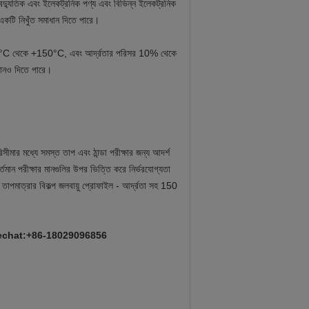
দ্যুতিক এবং ইলেকট্রনিক পণ্য এবং বিভিন্ন ইলেকট্রনিক
 একটি নিখুঁত সমাধান দিতে পারে।
া -70°C থেকে +150°C, এবং আর্দ্রতার পরিসর 10% থেকে
ানও দিতে পারে।
মার মধ্যে সমস্ত তাপ এবং ঠান্ডা পরীক্ষার জন্য আদর্শ
 পরীক্ষার মানগুলির উপর ভিত্তি করে নির্ভরযোগ্যতা
 তাপমাত্রার বিকল্প জলবায়ু প্রোফাইল - আর্দ্রতা সহ 150
m Wechat:+86-18029096856