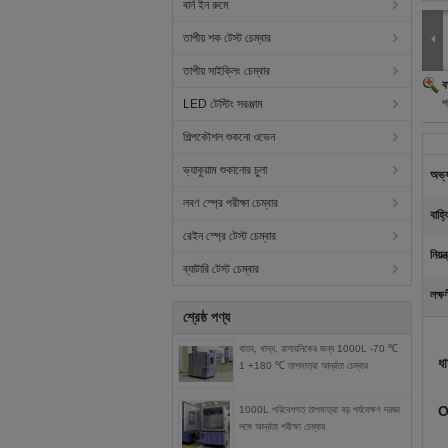
বার্ন ইন রুমে
তাপীয় শক টেস্ট চেম্বার
তাপীয় সাইক্লিং চেম্বার
ব
প
LED টেস্টিং সরঞ্জাম
শিল্পকৌশল শুকনো ওভেন
ভ্যাকুয়াম শুকানোর চুলা
অভ্য
লবণ স্প্রে পরীক্ষা চেম্বার
বাহ্
রেইন স্প্রে টেস্ট চেম্বার
নিয়ন্
ব্যাটারি টেস্ট চেম্বার
লক্ষ
শ্রেষ্ঠ পণ্য
ধাতব, খাদ্য, রাসায়নিকের জন্য 1000L -70 ℃
ধা
1 +180 ℃ তাপমাত্রা আর্দ্রতা চেম্বার
O
1000L পরিবেশগত তাপমাত্রা বড় পর্যবেক্ষণ দরজা
সঙ্গে আর্দ্রতা পরীক্ষা চেম্বার