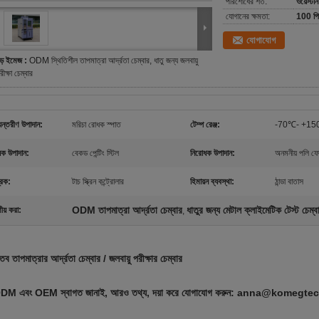
পরিশোধের শর্ত:
ওয়েস্টার
যোগানের ক্ষমতা:
100 পি
যোগাযোগ
ড় ইমেজ :
ODM স্থিতিশীল তাপমাত্রা আর্দ্রতা চেম্বার, ধাতু জন্য জলবায়ু
রীক্ষা চেম্বার
ন্তরীণ উপাদান:
মরিচা রোধক স্পাত
টেম্প রেঞ্জ:
-70℃- +1
যিক উপাদান:
বেকড পেন্টিং স্টিল
নিরোধক উপাদান:
অনমনীয় পলি ফ
ত্রক:
টাচ স্ক্রিন কন্ট্রোলার
হিমায়ন ব্যবস্থা:
ঠান্ডা বাতাস
ODM তাপমাত্রা আর্দ্রতা চেম্বার
ধাতুর জন্য মেটাল ক্লাইমেটিক টেস্ট চেম্ব
ণীয় করা:
,
তব তাপমাত্রার আর্দ্রতা চেম্বার / জলবায়ু পরীক্ষার চেম্বার
DM এবং OEM স্বাগত জানাই, আরও তথ্য, দয়া করে যোগাযোগ করুন: anna@komegt