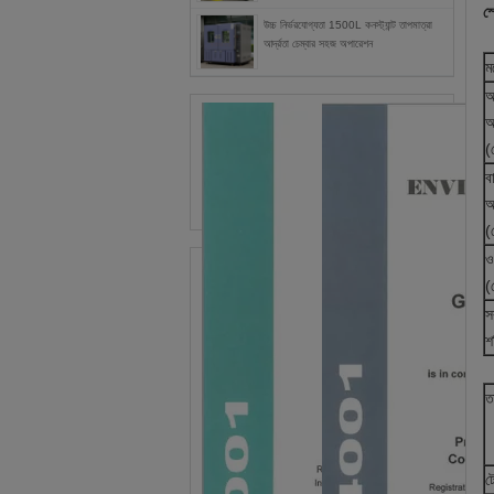
স
উচ্চ নির্ভরযোগ্যতা 1500L কনস্ট্যান্ট তাপমাত্রা
আর্দ্রতা চেম্বার সহজ অপারেশন
ম
অ
আ
(
ব
আ
(
ও
(
স
শ
ত
ট