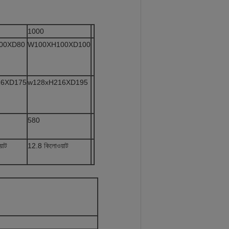
1000
00XD80
W100XH100XD100
16XD175
w128xH216XD195
580
়াট
12.8 কিলোওয়াট