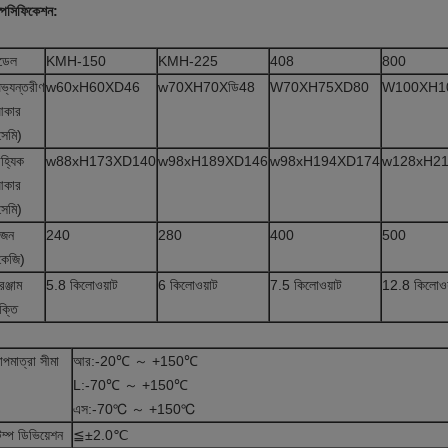
্পেসিফিকেশন:
ডেল
KMH-150
KMH-225
408
800
ভ্যন্তরীণ
w60xH60XD46
w70XH70X
ডি
48
W70XH75XD80
W100XH1
কার
সেমি)
াহ্যিক
w88xH173XD140
w98xH189XD146
w98xH194XD174
w128xH2
কার
সেমি)
জন
240
280
400
500
কেজি)
রঞ্জাম
5.8 কিলোওয়াট
6 কিলোওয়াট
7.5 কিলোওয়াট
12.8 কিলোওয
ক্তি
াপমাত্রা সীমা
আর:
-20℃ ～ +150℃
L:-
70℃ ～ +150℃
এস:-
70℃ ～ +150℃
েম্প ডিভিয়েশন
≦±2.0℃