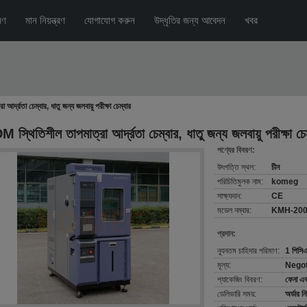
মণ
মান নিয়ন্ত্রণ
যোগাযোগ করুন
উদ্ধৃতির জন্য আবেদন
খবর
র্দ্রতা চেম্বার, ধাতু জন্য জলবায়ু পরীক্ষা চেম্বার
 স্থিতিশীল তাপমাত্রা আর্দ্রতা চেম্বার, ধাতু জন্য জলবায়ু পরীক্ষা চে
পণ্যের বিবরণ:
উৎপত্তি স্থল:
চীন
পরিচিতিমুলক নাম:
komeg
সাক্ষ্যদান:
CE
মডেল নম্বার:
KMH-20
প্রদান:
ন্যূনতম চাহিদার পরিমাণ:
1 পিসি
মূল্য:
Negot
প্যাকেজিং বিবরণ:
ফেনা এবং
ডেলিভারি সময়:
অর্ডার ন