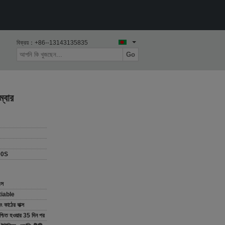
বিক্রয়：
+86--13143135835
Go
ম্বার
00S
এস
iable
 কাঠের বাক্স
িশ্চিত হওয়ার 35 দিন পর