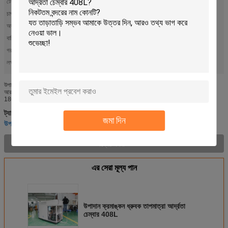
টেম্প ডিভিয়েশন:
≦ ± 0.5℃
চাপ ব্যাপ্তি:
সাধারণ চাপ ～1k Pa
অভ্যন্তরীণ উপাদান:
মরিচা রোধক স্পাত
বাহ্যিক উপাদান:
বেকড পেন্টিং স্টিল
গরম আপটাইম:
0.7℃～1.0℃/মিনিট (গড়)
লক্ষণীয় করা:
,
,
উপাদান ক্রমাঙ্কন আর্দ্রতা তাপমাত্রা চেম্বার
OEM ধ্রুবক তাপমাত্রা আর্দ্রতা চেম্বার
408L ধ্রুবক তাপমাত্রা আর্দ্রতা চেম্বার
উপাদান ক্রমাঙ্কন জন্য 408L ধ্রুবক তাপমাত্রা এবং আর্দ্রতা পরীক্ষা চেম্বার OEM এবং ODM স্বাগতম,
আরও তথ্য, অনুগ্রহ করে যোগাযোগ করুন: anna@komegtech.com, whatspp: +86-
18098282716 আবেদন একটি তাপমাত্রা এবং আর্দ্রতা চ...
আর্দ্রতা এবং তাপমাত্রা নিয়ন্ত্রিত চেম্বার
তাপমাত্রা এবং আর্দ্রতা চেম্বার
ট্যাগ:
,
,
জমা দিন
উপাদান ক্রমাঙ্কন আর্দ্রতা তাপমাত্রা চেম্বার
পণ্যের বর্ণনা >
এর সেরা মূল্য পান
উপাদান ক্রমাঙ্কন ধ্রুবক তাপমাত্রা আর্দ্রতা
চেম্বার 408L