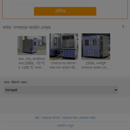
চালিয়ে
তাপমাত্রা আর্দ্রতা চেম্বার
অধিক
ধাতব, খাদ্য, রাসায়নিকের
1000L পরিবেশগত
উচ্চ নির্ভরযোগ্যতা
অটোমোবাই
জন্য 1000L -70 ℃
তাপমাত্রা বড় পর্যবেক্ষণ
1500L কনস্ট্যান্ট
ইলেকট্রিক্স
1 +180 ℃ তাপমাত্রা
দরজা সঙ্গে আর্দ্রতা পরীক্ষা
তাপমাত্রা আর্দ্রতা চেম্বার
প্রোগ্রামেবল 
আর্দ্রতা চেম্বার
চেম্বার
সহজ অপারেশন
আর্দ্রতা টেস্
ভাষা পরিবর্তন করুন
বাড়ি
|
আমাদের সম্পর্কে
|
আমাদের সাথে যোগাযোগ করুন
ডেস্কটপ দেখুন